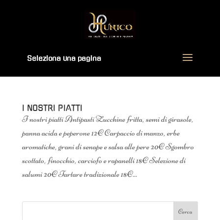
Seleziona una pagina
I NOSTRI PIATTI
I nostri piatti Antipasti Zucchine fritta, semi di girasole,
panna acida e peperone 12€ Carpaccio di manzo, erbe
aromatiche, grani di senape e salsa alle pere 20€ Sgombro
scottato, finocchio, carciofo e rapanelli 18€ Selezione di
salumi 20€ Tartare tradizionale 18€...